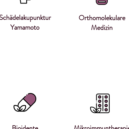
Schädelakupunktur
Orthomolekulare
Yamamoto
Medizin
Bioidente
Mikroimmuntherapi